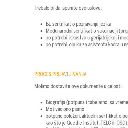
Trebalo bi da ispunite ove uslove:
B1 sertifikat o poznavanju jezika
Međunarodni sertifikat o vakcinaciji (pre
po potrebi, iskustvo u gerijatrijskoj i me
po potrebi, obuka za asistenta kadra u n
PROCES PRIJAVLJIVANJA
Molimo dostavite ove dokumente u celosti:
Biografija (potpuna i tabelarno; sa vrem
Motivaciono pismo
potpuno položen, aktuelni sertifikat o p
kao što je Goethe Institut, TELC ili ÖSD)