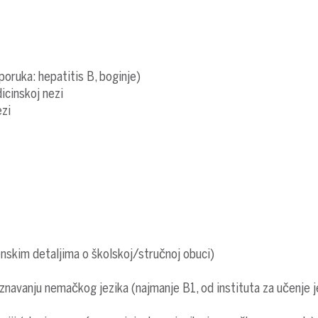
poruka: hepatitis B, boginje)
dicinskoj nezi
ezi
enskim detaljima o školskoj/stručnoj obuci)
oznavanju nemačkog jezika (najmanje B1, od instituta za učenje j