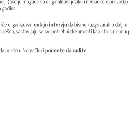
ikaciji (ako je moguće na originalnom jeziku i nemačkom prevodu)
ih godina
biće organizovan
onlajn intervju
da bismo razgovarali o daljim
uspešna, sastavljaju se svi potrebni dokumenti kao što su: npr.
u
u da uđete u Nemačku i
počnete da radite
.