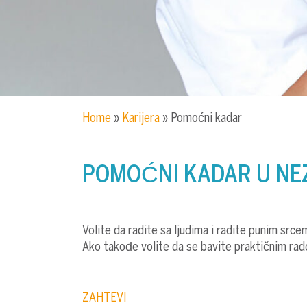
Home
»
Karijera
»
Pomoćni kadar
POMOĆNI KADAR U NE
Volite da radite sa ljudima i radite punim src
Ako takođe volite da se bavite praktičnim rad
ZAHTEVI