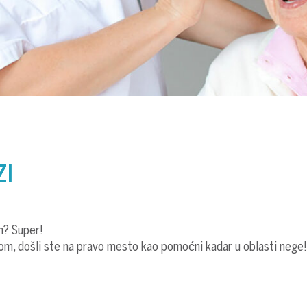
ZI
em? Super!
om, došli ste na pravo mesto kao pomoćni kadar u oblasti nege!