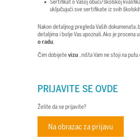
Sertifikat o Vašoj obuci/školskoj kvalif
uključujući sve sertifikate iz svih školsk
Nakon detaljnog pregleda Vaših dokumenata, 
detaljima i bolje Vas upoznali. Ako je procena 
o radu
.
Čim dobijete
vizu
, ništa Vam ne stoji na put
PRIJAVITE SE OVDE
Želite da se prijavite?
Na obrazac za prijavu